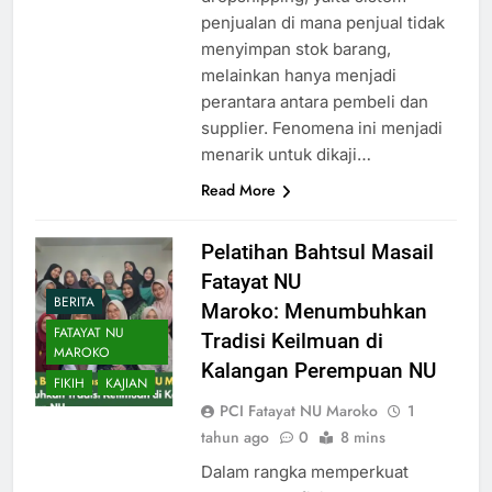
penjualan di mana penjual tidak
menyimpan stok barang,
melainkan hanya menjadi
perantara antara pembeli dan
supplier. Fenomena ini menjadi
menarik untuk dikaji…
Read More
Pelatihan Bahtsul Masail
Fatayat NU
BERITA
Maroko: Menumbuhkan
FATAYAT NU
Tradisi Keilmuan di
MAROKO
Kalangan Perempuan NU
FIKIH
KAJIAN
PCI Fatayat NU Maroko
1
tahun ago
0
8 mins
Dalam rangka memperkuat