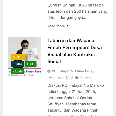
Quraish Shihab. Buku ini terdiri
atas lebih dari 200 halaman yang
ditulis dengan gaya…
Read More
Tabarruj dan Wacana
Fitnah Perempuan: Dosa
Visual atau Kontruksi
ARTIKEL
Sosial
BERITA
FIKIH
PCI Fatayat NU Maroko
1
KAJIAN
tahun ago
0
7 mins
Diskusi PCI Fatayat Nu Maroko
edisi tanggal 21 Juni 2025,
bersama Sahabat Qoriatus
Shufiyah. Membahas tema
Tabarruj dan Wacana Fitnah