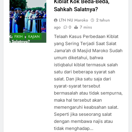
Kiblat Kok Beda-Beda,
Sahkah Salatnya?
LTN NU Maroko
2 tahun
ago
0
7 mins
Telaah Kasus Perbedaan Kiblat
FIKIH
KAJIAN
yang Sering Terjadi Saat Salat
Jama’ah di Masjid Maroko Sudah
umum diketahui, bahwa
istiqbalul kiblat termasuk salah
satu dari beberapa syarat sah
salat. Dan jika satu saja dari
syarat-syarat tersebut
bermasalah atau tidak sempurna,
maka hal tersebut akan
memengaruhi keabsahan salat.
Seperti jika seseorang salat
dengan membawa najis atau
tidak menghadap…