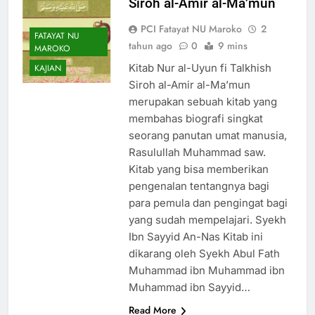
Siroh al-Amir al-Ma’mun
PCI Fatayat NU Maroko
2
FATAYAT NU
tahun ago
0
9 mins
MAROKO
Kitab Nur al-Uyun fi Talkhish
KAJIAN
Siroh al-Amir al-Ma’mun
merupakan sebuah kitab yang
membahas biografi singkat
seorang panutan umat manusia,
Rasulullah Muhammad saw.
Kitab yang bisa memberikan
pengenalan tentangnya bagi
para pemula dan pengingat bagi
yang sudah mempelajari. Syekh
Ibn Sayyid An-Nas Kitab ini
dikarang oleh Syekh Abul Fath
Muhammad ibn Muhammad ibn
Muhammad ibn Sayyid…
Read More