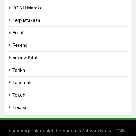
PCINU Maroko
Perpustakaan
Profil
Resensi
Review Kitab
Tarikh
Terjemah
Tokoh
Tradisi
diselenggarakan oleh Lembaga Ta'lif wan Nasyr PCINU