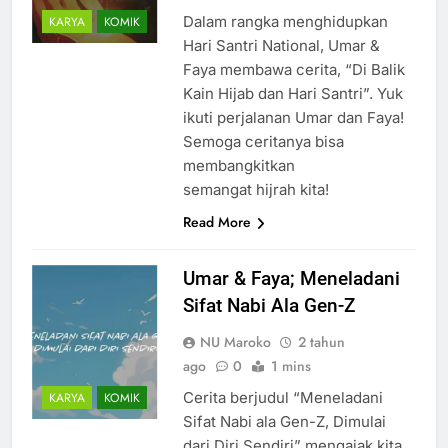
Dalam rangka menghidupkan
KARYA
KOMIK
Hari Santri National, Umar &
Faya membawa cerita, “Di Balik
Kain Hijab dan Hari Santri”. Yuk
ikuti perjalanan Umar dan Faya!
Semoga ceritanya bisa
membangkitkan
semangat hijrah kita!
Read More
Umar & Faya; Meneladani
Sifat Nabi Ala Gen-Z
NU Maroko
2 tahun
ago
0
1 mins
Cerita berjudul “Meneladani
KARYA
KOMIK
Sifat Nabi ala Gen-Z, Dimulai
dari Diri Sendiri” mengajak kita