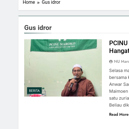
Home
Gus idror
Gus idror
PCINU
Hangat
NU Mar
Selasa ma
bersama 
Anwar Sar
BERITA
Maimoen y
satu zuri
Beliau di
Read More