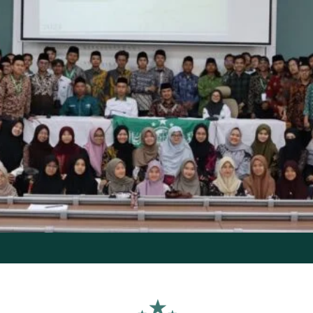
Review Kitab Jawāhiru 
Hubungkan Turas dan Realitas Modern, PCINU Maroko Su
Review Kitab Al-Ulamā Al-‘Uzzāb
Review Kitab Jawāhiru 