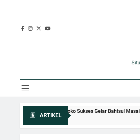
Sit
 Modern, PCINU Maroko Sukses Gelar Bahtsul Masail Kubra 2
ARTIKEL