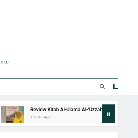
kses Gelar Bahtsul Masail Kubra 2026
Majalah Nuswantara Edisi III
 Alladziina Ātsaru Al-Ilm ‘ala Al-Zawāj
Al-Bayān Fii Tanāsubi Suwari Al-Qur’an
roko
Review Kitab Al-Ulamā Al-‘Uzzāb Alladziina Ātsaru Al-Ilm ‘
1 Bulan Ago