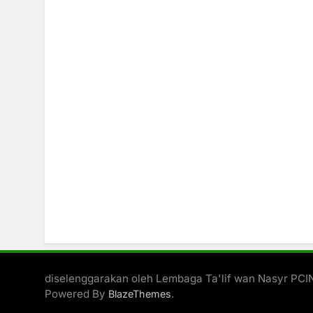
diselenggarakan oleh Lembaga Ta'lif wan Nasyr PC
Powered By
.
BlazeThemes