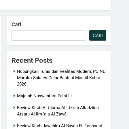
Cari
CARI
Recent Posts
Hubungkan Turas dan Realitas Modern, PCINU
Maroko Sukses Gelar Bahtsul Masail Kubra
2026
Majalah Nuswantara Edisi III
Review Kitab Al-Ulamā Al-‘Uzzāb Alladziina
Ātsaru Al-Ilm ‘ala Al-Zawāj
Review Kitab Jawāhiru Al-Bayān Fii Tanāsubi