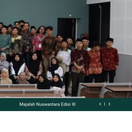
Al-Bayān Fii Tanāsubi Suwari Al-Qur’an
kses Gelar Bahtsul Masail Kubra 2026
Majalah Nuswantara Edisi III
 Alladziina Ātsaru Al-Ilm ‘ala Al-Zawāj
Al-Bayān Fii Tanāsubi Suwari Al-Qur’an