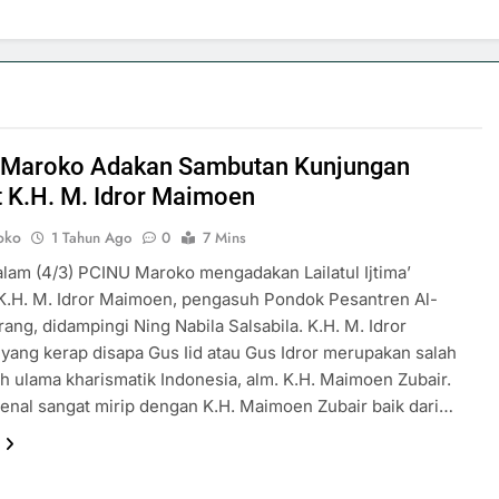
 Maroko Adakan Sambutan Kunjungan
 K.H. M. Idror Maimoen
oko
1 Tahun Ago
0
7 Mins
lam (4/3) PCINU Maroko mengadakan Lailatul Ijtima’
K.H. M. Idror Maimoen, pengasuh Pondok Pesantren Al-
ang, didampingi Ning Nabila Salsabila. K.H. M. Idror
ang kerap disapa Gus Iid atau Gus Idror merupakan salah
ah ulama kharismatik Indonesia, alm. K.H. Maimoen Zubair.
kenal sangat mirip dengan K.H. Maimoen Zubair baik dari…