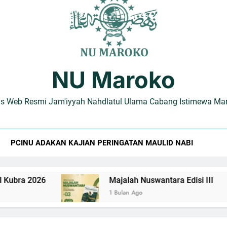
Hubungkan Turas dan Realitas Modern, PCINU Maroko Su
Review Kitab Al-Ulamā Al-‘Uzzāb
NU Maroko
Review Kitab Jawāhiru 
us Web Resmi Jam'iyyah Nahdlatul Ulama Cabang Istimewa Ma
PCINU ADAKAN KAJIAN PERINGATAN MAULID NABI
026
Majalah Nuswantara Edisi III
1 Bulan Ago