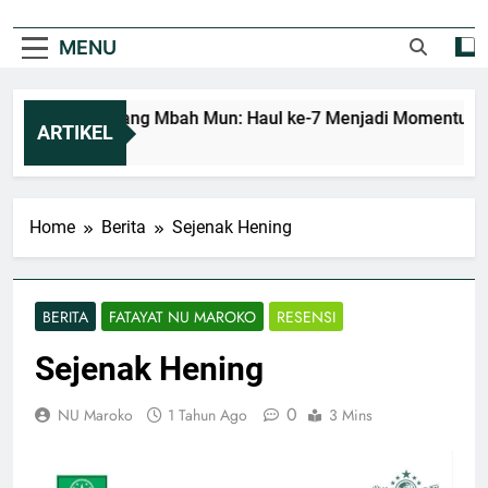
MENU
Mengenang Mbah Mun: Haul ke-7 Menjadi Momentum Men
ARTIKEL
3 Jam Ago
Home
Berita
Sejenak Hening
BERITA
FATAYAT NU MAROKO
RESENSI
Sejenak Hening
0
NU Maroko
1 Tahun Ago
3 Mins