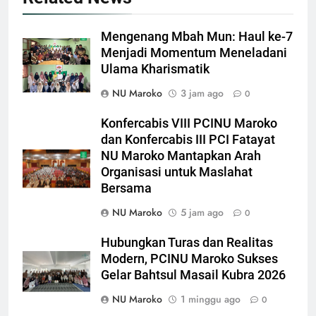
Mengenang Mbah Mun: Haul ke-7
Menjadi Momentum Meneladani
Ulama Kharismatik
NU Maroko
3 jam ago
0
Konfercabis VIII PCINU Maroko
dan Konfercabis III PCI Fatayat
NU Maroko Mantapkan Arah
Organisasi untuk Maslahat
Bersama
NU Maroko
5 jam ago
0
Hubungkan Turas dan Realitas
Modern, PCINU Maroko Sukses
Gelar Bahtsul Masail Kubra 2026
NU Maroko
1 minggu ago
0