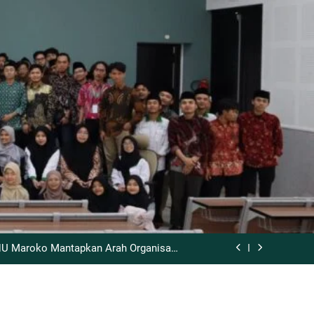
Majalah Nuswantara Edisi III
entum Meneladani Ulama Kharismatik
t NU Maroko Mantapkan Arah Organisasi
untuk Maslahat Bersama
kses Gelar Bahtsul Masail Kubra 2026
Majalah Nuswantara Edisi III