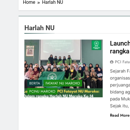
Home
Harlah NU
Harlah NU
Launch
rangka
PCI Fat
Sejarah F
organisas
BERITA
FATAYAT NU MAROKO
perjuang
PCINU MAROKO
bidang ag
pada Mukt
Sejak itu
Read More