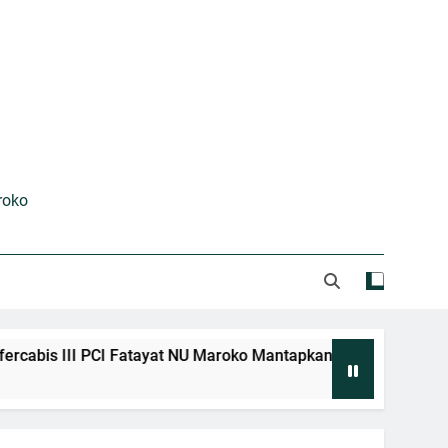
entum Meneladani Ulama Kharismatik
t NU Maroko Mantapkan Arah Organisasi
untuk Maslahat Bersama
kses Gelar Bahtsul Masail Kubra 2026
Majalah Nuswantara Edisi III
roko
 PCI Fatayat NU Maroko Mantapkan Arah Organisasi untuk Masl