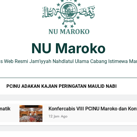
Mengenang Mbah Mun: Haul ke-7 Menjadi Mom
Konfercabis VIII PCINU Maroko dan Konfercabis III PCI Fataya
Hubungkan Turas dan Realitas Modern, PCINU Maroko Su
NU Maroko
us Web Resmi Jam'iyyah Nahdlatul Ulama Cabang Istimewa Ma
PCINU ADAKAN KAJIAN PERINGATAN MAULID NABI
Konfercabis VIII PCINU Maroko dan Konfercabis III
12 Jam Ago