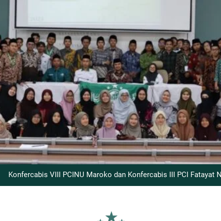
Mengenang Mbah Mun: Haul ke-7 Menjadi Mom
Konfercabis VIII PCINU Maroko dan Konfercabis III PCI Fataya
Hubungkan Turas dan Realitas Modern, PCINU Maroko Su