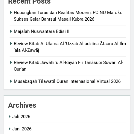
Recent Posts
Hubungkan Turas dan Realitas Modern, PCINU Maroko
Sukses Gelar Bahtsul Masail Kubra 2026
Majalah Nuswantara Edisi III
Review Kitab Al-Ulamā Al-‘Uzzāb Alladziina Ātsaru Al-Ilm
‘ala Al-Zawāj
Review Kitab Jawāhiru Al-Bayān Fii Tanāsubi Suwari Al-
Qur’an
Musabaqah Tilawatil Quran Internasional Virtual 2026
Archives
Juli 2026
Juni 2026