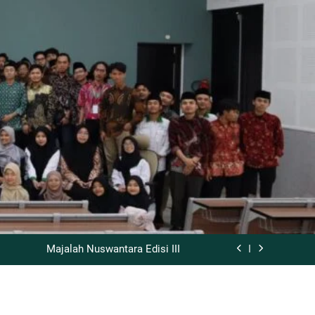
Al-Bayān Fii Tanāsubi Suwari Al-Qur’an
kses Gelar Bahtsul Masail Kubra 2026
Majalah Nuswantara Edisi III
 Alladziina Ātsaru Al-Ilm ‘ala Al-Zawāj
Al-Bayān Fii Tanāsubi Suwari Al-Qur’an