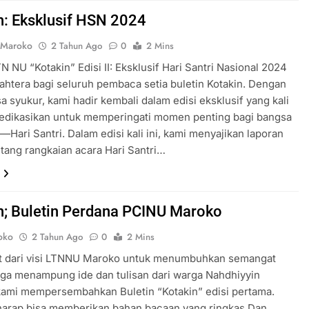
n: Eksklusif HSN 2024
 Maroko
2 Tahun Ago
0
2 Mins
TN NU “Kotakin” Edisi II: Eksklusif Hari Santri Nasional 2024
ahtera bagi seluruh pembaca setia buletin Kotakin. Dengan
a syukur, kami hadir kembali dalam edisi eksklusif yang kali
dedikasikan untuk memperingati momen penting bagi bangsa
—Hari Santri. Dalam edisi kali ini, kami menyajikan laporan
tang rangkaian acara Hari Santri…
n; Buletin Perdana PCINU Maroko
oko
2 Tahun Ago
0
2 Mins
t dari visi LTNNU Maroko untuk menumbuhkan semangat
 juga menampung ide dan tulisan dari warga Nahdhiyyin
kami mempersembahkan Buletin “Kotakin” edisi pertama.
harap bisa memberikan bahan bacaan yang ringkas Dan