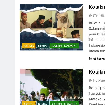
Kotaki
LTN NU
Buletin L
Salam sej
penuh ras
ini kami 
Indonesia
ARTIKEL
BERITA
BULETIN "KOTAKIN"
utama ten
Read More
Kotaki
NU Mar
Berangka
literasi,
Maroko, 
ARTIKEL
BERITA
BULETIN "KOTAKIN"
Kami ber