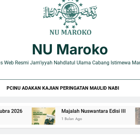
Hubungkan Turas dan Realitas Modern, PCINU Maroko Su
Review Kitab Al-Ulamā Al-‘Uzzāb
NU Maroko
Review Kitab Jawāhiru 
us Web Resmi Jam'iyyah Nahdlatul Ulama Cabang Istimewa Ma
PCINU ADAKAN KAJIAN PERINGATAN MAULID NABI
Majalah Nuswantara Edisi III
1 Bulan Ago