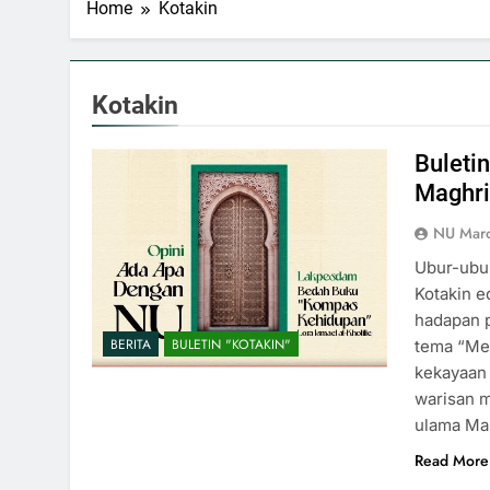
Home
Kotakin
Kotakin
Buleti
Maghr
NU Mar
Ubur-ubur
Kotakin e
hadapan p
BERITA
BULETIN "KOTAKIN"
tema “Me
kekayaan 
warisan 
ulama Ma
Read More