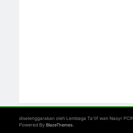
diselenggarakan oleh Lembaga Ta'lif wan Nasyr PC
Powered By
.
BlazeThemes