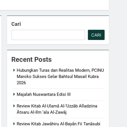
Cari
CARI
Recent Posts
Hubungkan Turas dan Realitas Modern, PCINU
Maroko Sukses Gelar Bahtsul Masail Kubra
2026
Majalah Nuswantara Edisi III
Review Kitab Al-Ulamā Al-‘Uzzāb Alladziina
Ātsaru Al-Ilm ‘ala Al-Zawāj
Review Kitab Jawāhiru Al-Bayān Fii Tanāsubi