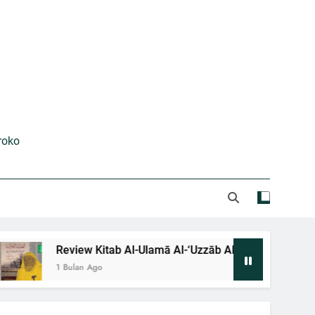
kses Gelar Bahtsul Masail Kubra 2026
Majalah Nuswantara Edisi III
 Alladziina Ātsaru Al-Ilm ‘ala Al-Zawāj
Al-Bayān Fii Tanāsubi Suwari Al-Qur’an
roko
Review Kitab Al-Ulamā Al-‘Uzzāb Alladziina Ātsaru Al-Ilm ‘ala
1 Bulan Ago