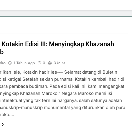
n Kotakin Edisi III: Menyingkap Khazanah
ib
oko
1 Tahun Ago
0
3 Mins
 ikan lele, Kotakin hadir lee~~ Selamat datang di Buletin
disi ketiga! Setelah sekian purnama, Kotakin kembali hadir di
ara pembaca budiman. Pada edisi kali ini, kami mengangkat
nyingkap Khazanah Maroko.” Negara Maroko memiliki
intelektual yang tak ternilai harganya, salah satunya adalah
manuskrip-manuskrip monumental yang diturunkan oleh para
roko….