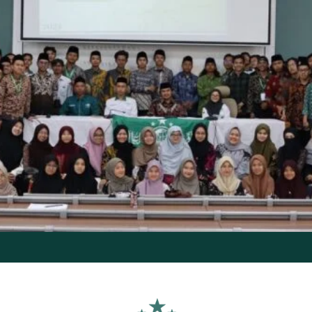
Review Kitab Jawāhiru 
Hubungkan Turas dan Realitas Modern, PCINU Maroko Su
Review Kitab Al-Ulamā Al-‘Uzzāb
Review Kitab Jawāhiru 