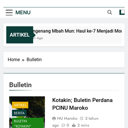
MENU
Mengenang Mbah Mun: Haul ke-7 Menjadi Moment
ARTIKEL
2 Hari Ago
Home
Bulletin
Bulletin
Kotakin; Buletin Perdana
ARTIKEL
PCINU Maroko
BERITA
NU Maroko
2 tahun
BULETIN
ago
0
2 mins
"KOTAKIN"