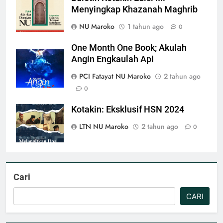
Menyingkap Khazanah Maghrib
NU Maroko
1 tahun ago
0
One Month One Book; Akulah
Angin Engkaulah Api
PCI Fatayat NU Maroko
2 tahun ago
0
Kotakin: Eksklusif HSN 2024
LTN NU Maroko
2 tahun ago
0
Cari
CARI