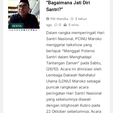
“Bagaimana Jati Diri
Santri?”
NU Maroko
2 tahun
ago
0
5 mins
BERITA
Dalam rangka memperingati Hari
Santri Nasional, PCINU Maroko
menggelar talkshow yang
bertajuk “Menggali Potensi
Santri dalam Menghadapi
Tantangan Zaman” pada Sabtu,
(26/10). Acara ini diinisiasi oleh
Lembaga Dakwah Nahdlatul
Ulama (LDNU) Maroko sebagai
puncak rangkaian acara
peringatan Hari Santri Nasional
yang sebelumnya diawali
dengan Istighosah Kubro pada
22 Oktober sebelumnya. Acara