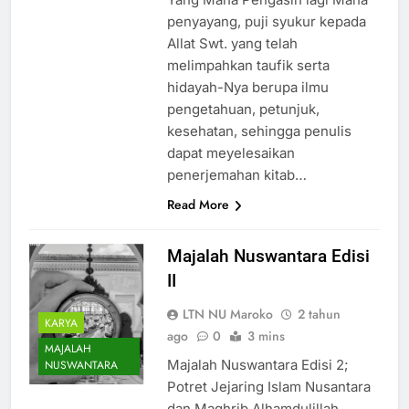
penyayang, puji syukur kepada
Allat Swt. yang telah
melimpahkan taufik serta
hidayah-Nya berupa ilmu
pengetahuan, petunjuk,
kesehatan, sehingga penulis
dapat meyelesaikan
penerjemahan kitab…
Read More
Majalah Nuswantara Edisi
II
LTN NU Maroko
2 tahun
KARYA
ago
0
3 mins
MAJALAH
Majalah Nuswantara Edisi 2;
NUSWANTARA
Potret Jejaring Islam Nusantara
dan Maghrib Alhamdulillah