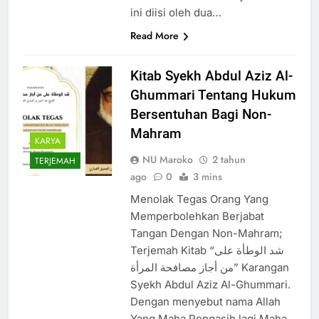
ini diisi oleh dua…
Read More
Kitab Syekh Abdul Aziz Al-
Ghummari Tentang Hukum
Bersentuhan Bagi Non-
Mahram
KARYA
NU Maroko
2 tahun
TERJEMAH
ago
0
3 mins
Menolak Tegas Orang Yang
Memperbolehkan Berjabat
Tangan Dengan Non-Mahram;
Terjemah Kitab “شد الوطأة على
من أجاز مصافحة المرأة” Karangan
Syekh Abdul Aziz Al-Ghummari.
Dengan menyebut nama Allah
Yang Maha Pengasih lagi Maha