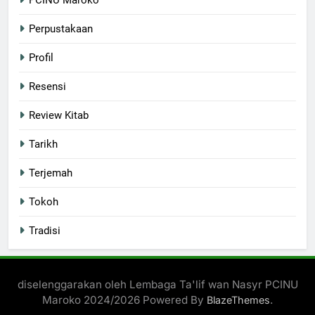
PCINU Maroko
Perpustakaan
Profil
Resensi
Review Kitab
Tarikh
Terjemah
Tokoh
Tradisi
diselenggarakan oleh Lembaga Ta'lif wan Nasyr PCINU
Maroko 2024/2026 Powered By
.
BlazeThemes