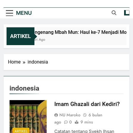
MENU
Mengenang Mbah Mun: Haul ke-7 Menjadi Momen
ARTIKEL
1 Hari Ago
Home
indonesia
indonesia
Imam Ghazali dari Kediri?
NU Maroko
6 bulan
ago
0
9 mins
ARTIKEL
Catatan tentang Syekh Ihsan